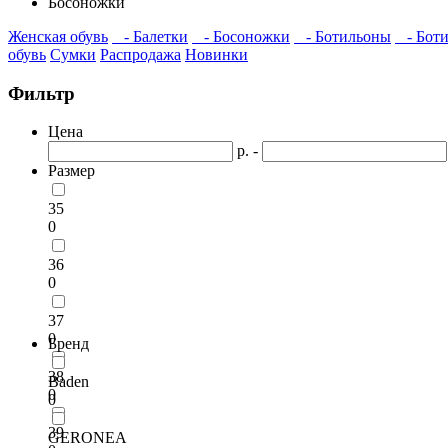
Босоножки
Женская обувь
- Балетки
- Босоножки
- Ботильоны
- Бот
обувь
Сумки
Распродажа
Новинки
Фильтр
Цена
р. -
Размер
35
0
36
0
37
0
Бренд
38
Baden
0
0
39
GERONEA