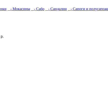
инки
- Мокасины
- Сабо
- Сандалии
- Сапоги и полусапож
р.