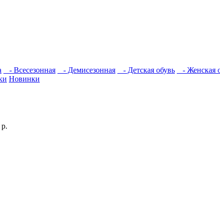
а
- Всесезонная
- Демисезонная
- Детская обувь
- Женская 
ки
Новинки
р.