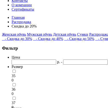
Контакты
О компании
Сертификаты
Главная
Распродажа
Скидка до 20%
Женская обувь
Мужская обувь
Детская обувь
Сумки
Распродаж
- Скидка до 30%
- Скидка до 40%
- Скидка до 50%
- Сум
Фильтр
Цена
р. -
Размер
35
0
36
0
37
0