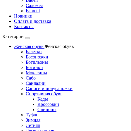
Baden
Саломея
Fabretti
Новинки
Оплата и доставка
Контакты
Категории
Женская обувь
Женская обувь
Балетки
Босоножки
Ботильоны
Ботинки
Мокасины
Сабо
Сандалии
Сапоги и полусапожки
Спортивная обувь
Кеды
Кроссовки
Слипоны
Туфли
Зимняя
Летняя
Демисезонная