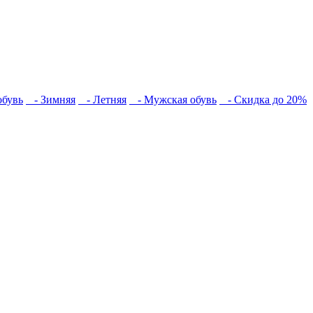
обувь
- Зимняя
- Летняя
- Мужская обувь
- Скидка до 20%