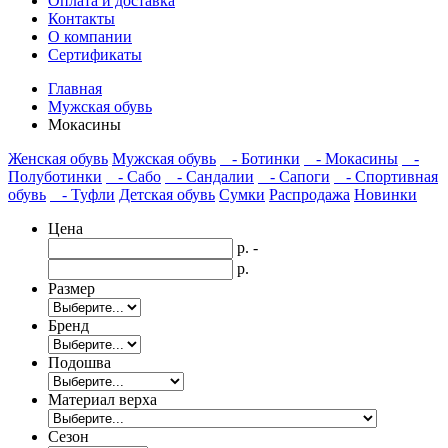
Оплата и доставка
Контакты
О компании
Сертификаты
Главная
Мужская обувь
Мокасины
Женская обувь
Мужская обувь
- Ботинки
- Мокасины
-
Полуботинки
- Сабо
- Сандалии
- Сапоги
- Спортивная
обувь
- Туфли
Детская обувь
Сумки
Распродажа
Новинки
Цена
р. -
р.
Размер
Бренд
Подошва
Материал верха
Сезон