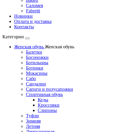
Baden
Саломея
Fabretti
Новинки
Оплата и доставка
Контакты
Категории
Женская обувь
Женская обувь
Балетки
Босоножки
Ботильоны
Ботинки
Мокасины
Сабо
Сандалии
Сапоги и полусапожки
Спортивная обувь
Кеды
Кроссовки
Слипоны
Туфли
Зимняя
Летняя
Демисезонная