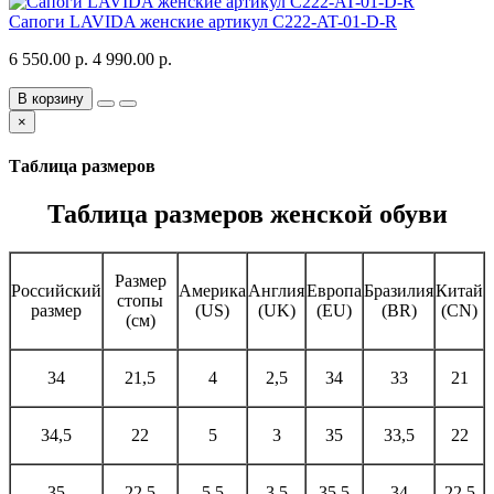
Сапоги LAVIDA женские артикул C222-AT-01-D-R
6 550.00 р.
4 990.00 р.
В корзину
×
Таблица размеров
Таблица размеров женской обуви
Размер
Российский
Америка
Англия
Европа
Бразилия
Китай
стопы
размер
(US)
(UK)
(EU)
(BR)
(CN)
(см)
34
21,5
4
2,5
34
33
21
34,5
22
5
3
35
33,5
22
35
22,5
5,5
3,5
35,5
34
22,5