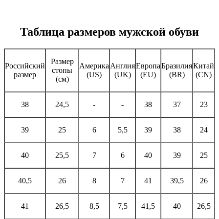
Таблица размеров мужской обуви
Размер
Российский
Америка
Англия
Европа
Бразилия
Китай
стопы
размер
(US)
(UK)
(EU)
(BR)
(CN)
(см)
38
24,5
-
-
38
37
23
39
25
6
5,5
39
38
24
40
25,5
7
6
40
39
25
40,5
26
8
7
41
39,5
26
41
26,5
8,5
7,5
41,5
40
26,5