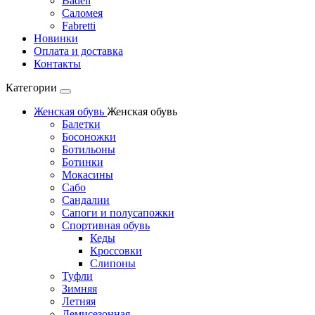
Baden
Саломея
Fabretti
Новинки
Оплата и доставка
Контакты
Категории
Женская обувь
Женская обувь
Балетки
Босоножки
Ботильоны
Ботинки
Мокасины
Сабо
Сандалии
Сапоги и полусапожки
Спортивная обувь
Кеды
Кроссовки
Слипоны
Туфли
Зимняя
Летняя
Демисезонная