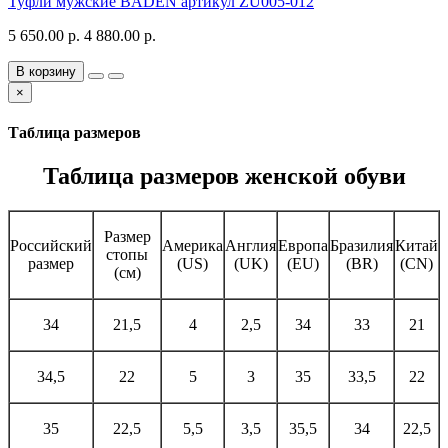
Туфли мужские BADEN артикул ZU005-012
5 650.00 р.
4 880.00 р.
В корзину
×
Таблица размеров
Таблица размеров женской обуви
Размер
Российский
Америка
Англия
Европа
Бразилия
Китай
стопы
размер
(US)
(UK)
(EU)
(BR)
(CN)
(см)
34
21,5
4
2,5
34
33
21
34,5
22
5
3
35
33,5
22
35
22,5
5,5
3,5
35,5
34
22,5