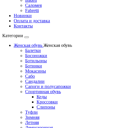
Baden
Саломея
Fabretti
Новинки
Оплата и доставка
Контакты
Категории
Женская обувь
Женская обувь
Балетки
Босоножки
Ботильоны
Ботинки
Мокасины
Сабо
Сандалии
Сапоги и полусапожки
Спортивная обувь
Кеды
Кроссовки
Слипоны
Туфли
Зимняя
Летняя
Демисезонная